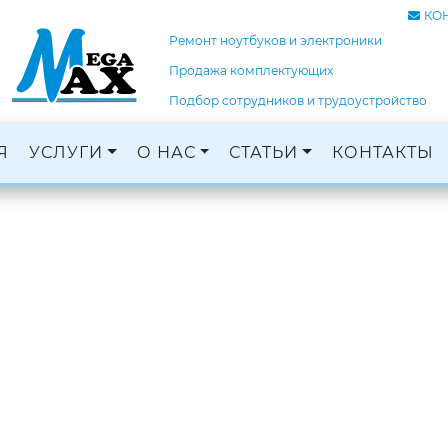
КО
Ремонт ноутбуков и электроники
Продажа комплектующих
Подбор сотрудников и трудоустройство
Я
УСЛУГИ
О НАС
СТАТЬИ
КОНТАКТЫ
Ремонт ноутбуков, ПК и электроники
Кадровое агентство, трудоустройство
Оцифровка и монтаж с: VHS, DVD, фотопленок
Графический дизайн и печать баннеров