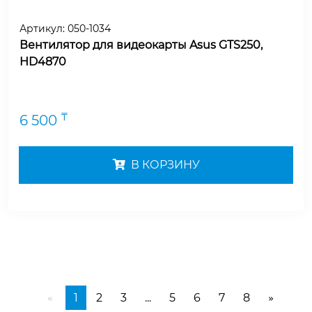
Артикул:
050-1034
Вентилятор для видеокарты Asus GTS250,
HD4870
₸
6 500
В КОРЗИНУ
1
2
3
...
5
6
7
8
«
»