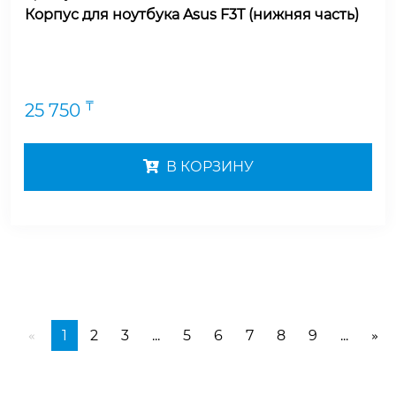
Корпус для ноутбука Asus F3T (нижняя часть)
₸
25 750
В КОРЗИНУ
1
2
3
...
5
6
7
8
9
...
«
»