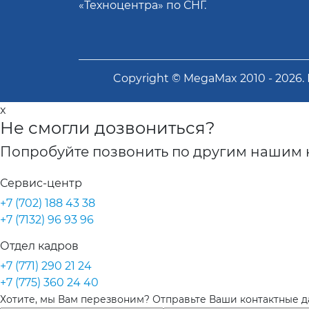
«Техноцентра» по СНГ.
Copyright ©
MegaMax
2010 -
2026
.
x
Не смогли дозвониться?
Попробуйте позвонить по другим нашим 
Сервис-центр
+7 (702) 188 43 38
+7 (7132) 96 93 96
Отдел кадров
+7 (771) 290 21 24
+7 (775) 360 24 40
Хотите, мы Вам перезвоним? Отправьте Ваши контактные 