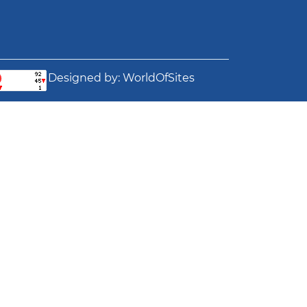
Designed by:
WorldOfSites