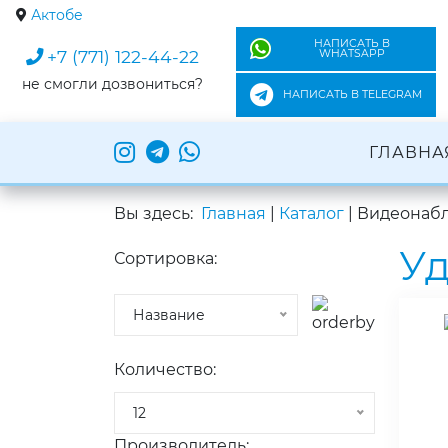
Актобе
НАПИСАТЬ В
+7 (771) 122-44-22
WHATSAPP
не смогли дозвониться?
НАПИСАТЬ В TELEGRAM
ГЛАВНА
Вы здесь:
Главная
|
Каталог
|
Видеонаб
Уд
Сортировка:
Название
Количество:
12
Производитель: