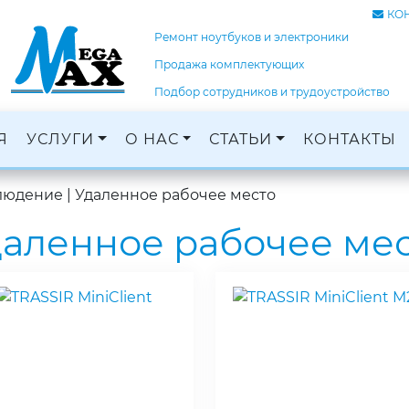
КО
Ремонт ноутбуков и электроники
Продажа комплектующих
Подбор сотрудников и трудоустройство
Я
УСЛУГИ
О НАС
СТАТЬИ
КОНТАКТЫ
Ремонт ноутбуков, ПК и электроники
Кадровое агентство, трудоустройство
Оцифровка и монтаж с: VHS, DVD, фотопленок
Графический дизайн и печать баннеров
людение
|
Удаленное рабочее место
аленное рабочее ме