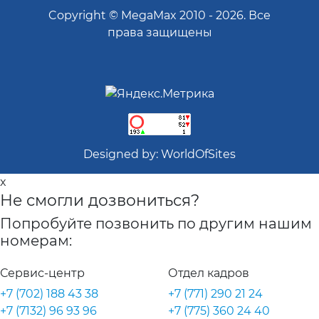
Copyright ©
MegaMax
2010 -
2026
. Все
права защищены
Designed by:
WorldOfSites
x
Не смогли дозвониться?
Попробуйте позвонить по другим нашим
номерам:
Сервис-центр
Отдел кадров
+7 (702) 188 43 38
+7 (771) 290 21 24
+7 (7132) 96 93 96
+7 (775) 360 24 40