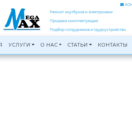
КО
Ремонт ноутбуков и электроники
Продажа комплектующих
Подбор сотрудников и трудоустройство
Я
УСЛУГИ
О НАС
СТАТЬИ
КОНТАКТЫ
Ремонт ноутбуков, ПК и электроники
Кадровое агентство, трудоустройство
Оцифровка и монтаж с: VHS, DVD, фотопленок
Графический дизайн и печать баннеров