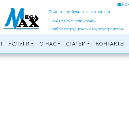
КО
Ремонт ноутбуков и электроники
Продажа комплектующих
Подбор сотрудников и трудоустройство
Я
УСЛУГИ
О НАС
СТАТЬИ
КОНТАКТЫ
Ремонт ноутбуков, ПК и электроники
Кадровое агентство, трудоустройство
Оцифровка и монтаж с: VHS, DVD, фотопленок
Графический дизайн и печать баннеров