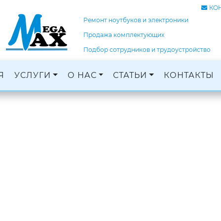
КО
Ремонт ноутбуков и электроники
Продажа комплектующих
Подбор сотрудников и трудоустройство
Я
УСЛУГИ
О НАС
СТАТЬИ
КОНТАКТЫ
Ремонт ноутбуков, ПК и электроники
Кадровое агентство, трудоустройство
Оцифровка и монтаж с: VHS, DVD, фотопленок
Графический дизайн и печать баннеров