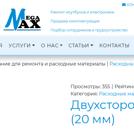
КО
Ремонт ноутбуков и электроники
Продажа комплектующих
Подбор сотрудников и трудоустройство
Я
УСЛУГИ
О НАС
СТАТЬИ
КОНТАКТЫ
Ремонт ноутбуков, ПК и электроники
Кадровое агентство, трудоустройство
Оцифровка и монтаж с: VHS, DVD, фотопленок
Графический дизайн и печать баннеров
ние для ремонта и расходные материалы
|
Расходны
Просмотры: 355
|
Рейтинг
Категория:
Расходные м
Двухсторо
(20 мм)