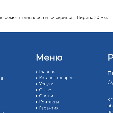
для ремонта дисплеев и тачскринов. Ширина 20 мм.
Меню
Р
Главная
Пн
Каталог товаров
 в
Су
Услуги
О нас
Статьи
К 
Контакты
об
Гарантия
це
 и