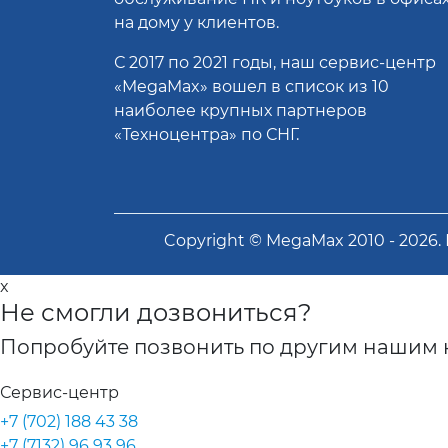
на дому у клиентов.
С 2017 по 2021 годы, наш сервис-центр
«MegaMax» вошел в список из 10
наиболее крупных партнеров
«Техноцентра» по СНГ.
Copyright ©
MegaMax
2010 -
2026
.
x
Не смогли дозвониться?
Попробуйте позвонить по другим нашим 
Сервис-центр
+7 (702) 188 43 38
+7 (7132) 96 93 96