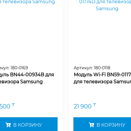
икул:
180-0169
Артикул:
180-0118
уль BN44-00934B для
Модуль Wi-Fi BN59-011
евизора Samsung
для телевизора Samsu
₸
₸
 500
21 900
В КОРЗИНУ
В КОРЗИНУ