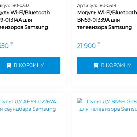
икул:
180-0333
Артикул:
180-0318
уль Wi-Fi/Bluetooth
Модуль Wi-Fi/Bluetooth
9-01314A для
BN59-01339A для
евизоров Samsung
телевизора Samsung
₸
₸
650
21 900
В КОРЗИНУ
В КОРЗИНУ