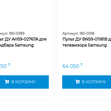
икул:
180-0389
Артикул:
180-0198
ьт ДУ AH59-02767A для
Пульт ДУ BN59-01181B 
ндбара Samsung
телевизора Samsung
₸
₸
250
64 050
В КОРЗИНУ
В КОРЗИНУ