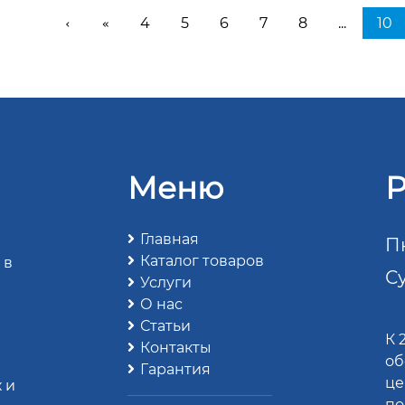
4
5
6
7
8
...
10
‹
«
Меню
Р
Главная
Пн
Каталог товаров
 в
Су
Услуги
О нас
Статьи
К 
Контакты
об
Гарантия
це
 и
по