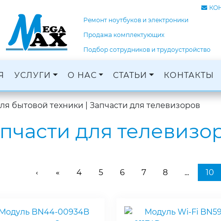
КО
Ремонт ноутбуков и электроники
Продажа комплектующих
Подбор сотрудников и трудоустройство
Я
УСЛУГИ
О НАС
СТАТЬИ
КОНТАКТЫ
Ремонт ноутбуков, ПК и электроники
Кадровое агентство, трудоустройство
Оцифровка и монтаж с: VHS, DVD, фотопленок
Графический дизайн и печать баннеров
для бытовой техники
|
Запчасти для телевизоров
пчасти для телевизо
4
5
6
7
8
...
10
‹
«