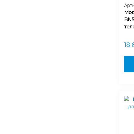
Арт
Мод
BN5
тел
18 