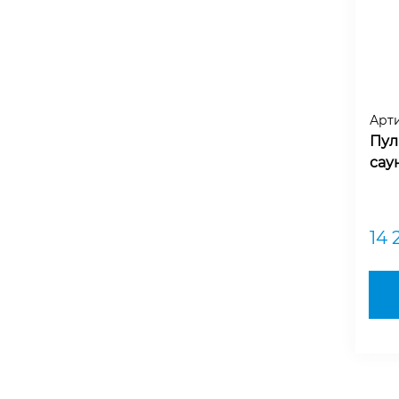
Арт
Пул
сау
14 