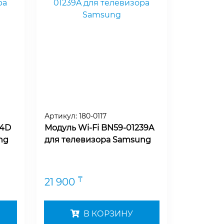
Артикул:
180-0117
74D
Модуль Wi-Fi BN59-01239A
ng
для телевизора Samsung
₸
21 900
В КОРЗИНУ