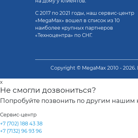
на дому у клиентов.
С 2017 по 2021 годы, наш сервис-центр
«MegaMax» вошел в список из 10
наиболее крупных партнеров
«Техноцентра» по СНГ.
Copyright ©
MegaMax
2010 -
2026
.
x
Не смогли дозвониться?
Попробуйте позвонить по другим нашим 
Сервис-центр
+7 (702) 188 43 38
+7 (7132) 96 93 96