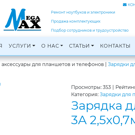
КО
Ремонт ноутбуков и электроники
Продажа комплектующих
Подбор сотрудников и трудоустройство
Я
УСЛУГИ
О НАС
СТАТЬИ
КОНТАКТЫ
Ремонт ноутбуков, ПК и электроники
Кадровое агентство, трудоустройство
Оцифровка и монтаж с: VHS, DVD, фотопленок
Графический дизайн и печать баннеров
и аксессуары для планшетов и телефонов
|
Зарядки д
Просмотры: 353
|
Рейтинг
Категория:
Зарядки для 
Зарядка д
3A 2,5x0,