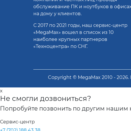
обслуживание ПК и ноутбуков в офисах
на дому у клиентов.
С 2017 по 2021 годы, наш сервис-центр
«MegaMax» вошел в список из 10
наиболее крупных партнеров
«Техноцентра» по СНГ.
Copyright ©
MegaMax
2010 -
2026
.
x
Не смогли дозвониться?
Попробуйте позвонить по другим нашим 
Сервис-центр
+7 (702) 188 43 38