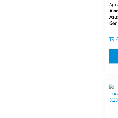
Арт
Акк
Asus
бел
13 