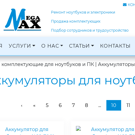
КО
Ремонт ноутбуков и электроники
Продажа комплектующих
Подбор сотрудников и трудоустройство
Я
УСЛУГИ
О НАС
СТАТЬИ
КОНТАКТЫ
Ремонт ноутбуков, ПК и электроники
Кадровое агентство, трудоустройство
Оцифровка и монтаж с: VHS, DVD, фотопленок
Графический дизайн и печать баннеров
и комплектующие для ноутбуков и ПК
|
Аккумуляторы
кумуляторы для ноут
5
6
7
8
...
10
11
‹
«