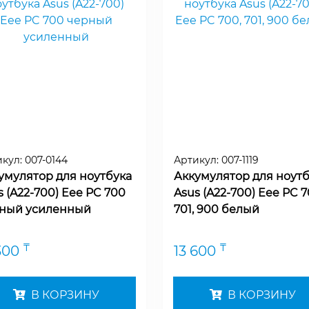
икул:
007-0144
Артикул:
007-1119
умулятор для ноутбука
Аккумулятор для ноутб
s (A22-700) Eee PC 700
Asus (A22-700) Eee PC 7
ный усиленный
701, 900 белый
₸
₸
300
13 600
В КОРЗИНУ
В КОРЗИНУ