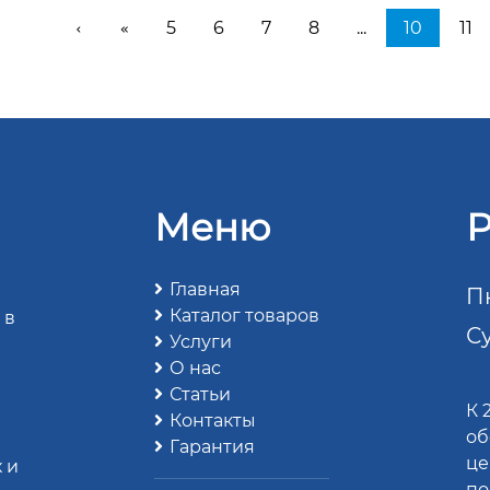
5
6
7
8
...
10
11
‹
«
Меню
Р
Главная
Пн
Каталог товаров
 в
Су
Услуги
О нас
Статьи
К 
Контакты
об
Гарантия
це
 и
по