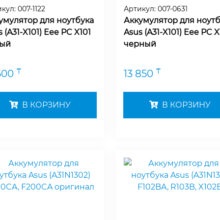
икул:
007-1122
Артикул:
007-0631
умулятор для ноутбука
Аккумулятор для ноутб
 (A31-X101) Eee PC X101
Asus (A31-X101) Eee PC X
ый
черный
₸
₸
600
13 850
В КОРЗИНУ
В КОРЗИНУ