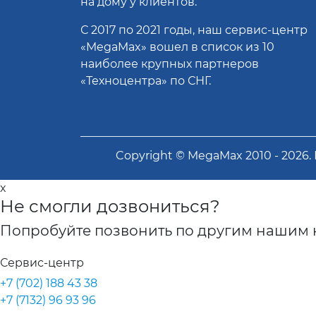
на дому у клиентов.
С 2017 по 2021 годы, наш сервис-центр
«MegaMax» вошел в список из 10
наиболее крупных партнеров
«Техноцентра» по СНГ.
Copyright ©
MegaMax
2010 -
2026
.
x
Не смогли дозвониться?
Попробуйте позвонить по другим нашим 
Сервис-центр
+7 (702) 188 43 38
+7 (7132) 96 93 96