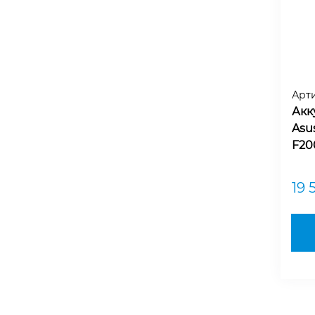
Арт
Акк
Asu
F20
19 