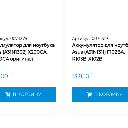
икул:
007-1379
Артикул:
007-1319
умулятор для ноутбука
Аккумулятор для ноутб
s (A31N1302) X200CA,
Asus (A31N1311) F102BA,
0CA оригинал
R103B, X102B
₸
₸
500
13 850
В КОРЗИНУ
В КОРЗИНУ