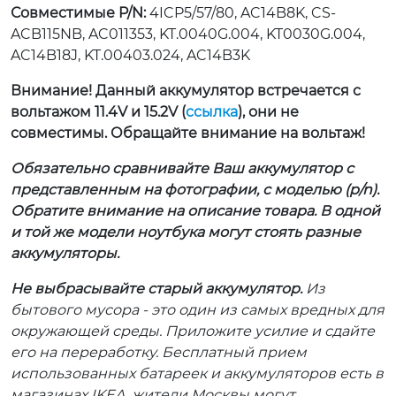
Совместимые P/N:
4ICP5/57/80, AC14B8K, CS-
ACB115NB, AC011353, KT.0040G.004, KT0030G.004,
AC14B18J, KT.00403.024, AC14B3K
Внимание! Данный аккумулятор встречается с
вольтажом 11.4V и 15.2V (
ссылка
), они не
совместимы. Обращайте внимание на вольтаж!
Обязательно сравнивайте Ваш аккумулятор с
представленным на фотографии, с моделью (p/n).
Обратите внимание на описание товара. В одной
и той же модели ноутбука могут стоять разные
аккумуляторы.
Не выбрасывайте старый аккумулятор.
Из
бытового мусора - это один из самых вредных для
окружающей среды. Приложите усилие и сдайте
его на переработку. Бесплатный прием
использованных батареек и аккумуляторов есть в
магазинах IKEA, жители Москвы могут