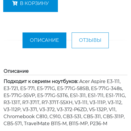
В КОРЗИНУ
ОПИСАНИЕ
ОТЗЫВЫ
Описание
Подходит к сериям ноутбуков:
Acer Aspire E3-111,
E3-721, E5-771, E5-771G, E5-771G-58SB, E5-771G-348s,
E5-771G-55VP, E5-771G-53T6, ES1-311, ES1-711, ES1-711G,
R3-131T, R7-371T, R7-371T-55XH, V3-111, V3-111P, V3-112,
V3-112P, V3-371, V3-372, V3-372-P6ZD, V5-132P, V11,
Chromebook C810, C910, CB3-531, CB5-311, CB5-311P,
CB5-571, TravelMate B115-M, B115-MP, P236-M