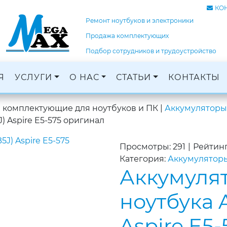
КО
Ремонт ноутбуков и электроники
Продажа комплектующих
Подбор сотрудников и трудоустройство
Я
УСЛУГИ
О НАС
СТАТЬИ
КОНТАКТЫ
Ремонт ноутбуков, ПК и электроники
Кадровое агентство, трудоустройство
Оцифровка и монтаж с: VHS, DVD, фотопленок
Графический дизайн и печать баннеров
и комплектующие для ноутбуков и ПК
|
Аккумуляторы
) Aspire E5-575 оригинал
Просмотры: 291
|
Рейтинг
Категория:
Аккумуляторы
Аккумуля
ноутбука 
Aspire E5