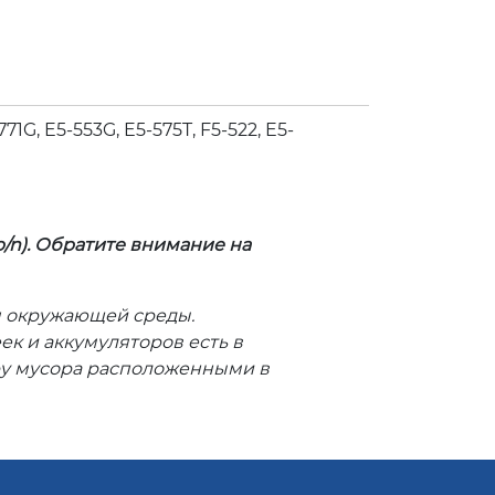
71G, E5-553G, E5-575T, F5-522, E5-
/n). Обратите внимание на
ля окружающей среды.
к и аккумуляторов есть в
ру мусора расположенными в