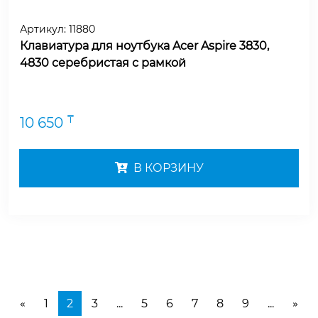
Артикул:
11880
Клавиатура для ноутбука Acer Aspire 3830,
4830 серебристая с рамкой
₸
10 650
В КОРЗИНУ
1
2
3
...
5
6
7
8
9
...
«
»