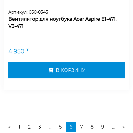
Артикул:
050-0345
Вентилятор для ноутбука Acer Aspire E1-471,
V3-471
₸
4 950
В КОРЗИНУ
1
2
3
...
5
6
7
8
9
...
«
»