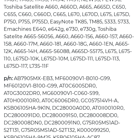
Toshiba Satellite A660, A660D, A665, A665D, C650,
C655, C660, C660D, C665, L670, L670D, L675, L675D,
P750, P755, P755D, EasyNote TK85, TM85, 5333, 5733,
Emachines E640, e642g, e730, e730g, Toshiba
Satelite A665-S6056, A660, A660-156, A660-157, A660-
158, A660-17M, A660-181, A660-18G, A660-1EN, A665-
12K, A665-14H, A665-S6088, A665D-S5175, L675, L675-
110, L675D-10K, L675D-10M, L675D-111, L675D-113,
L675D-117, L735-11F
p/n:
AB7905MX-EB3, MF60090V1-B010-G99,
MF60120V1-B100-G99, AT0C6005DR0,
AT0G3002DR0, MG60090V1-C060-S99,
AT0H00010R0, AT0C6006DR0, GC057514VH-A,
KSB06105HA-9K1N, DC28000A0D0, AT0II0010R0,
DC2800091D0, DC2800091S0, DC280008DD0,
DC280008DN0, DC2800091N0, G75R05MS1AD-
52T131, G75R05MS1AD-52T132, K000099250,
KSB06105HA-9M25, KSB06105HA-AC87,