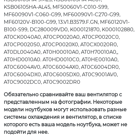
KSB06105HA-AL45, MF50060V1-C010-S99,
MF60090V1-C060-G99, MF60090V1-C270-G99,
MF60120V-B100-G99, 13.V1.B3579.F.GN, MF60120V1-
B100-S99, DC280009VD0, K000121870, K000102880,
AT0CK0040A0, AT0CP0020A0, AT0CP0020C0,
AT0CP0020S0, AT0CP0020X0, AT0CX0020R0,
AT0DL0040A0, AT0H00010A0, AT0H70010A0,,
AT0HD0010A0. AT0HD0010C0, AT0HE0010A0,
AT0C6004AV0, AT0C6004AX0, AT0C6004DR0,
AT0C6004DX0, AT0C6005DX0, AT0C9001AV0,
AT0C9002DC0, AT0C9002DR0
Обязательно сравнивайте ваш вентилятор с
представленным на фотографии. Некоторые
модели ноутбуков могут использовать разные
системы охлаждения и вентилятор, в списке
которого есть ваша модель ноутбука, может не
подойти для нее.