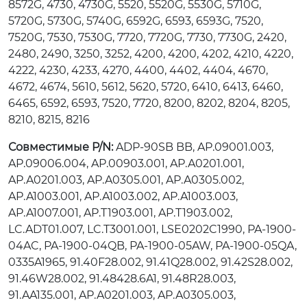
8572G, 4730, 4730G, 5520, 5520G, 5530G, 5710G,
5720G, 5730G, 5740G, 6592G, 6593, 6593G, 7520,
7520G, 7530, 7530G, 7720, 7720G, 7730, 7730G, 2420,
2480, 2490, 3250, 3252, 4200, 4200, 4202, 4210, 4220,
4222, 4230, 4233, 4270, 4400, 4402, 4404, 4670,
4672, 4674, 5610, 5612, 5620, 5720, 6410, 6413, 6460,
6465, 6592, 6593, 7520, 7720, 8200, 8202, 8204, 8205,
8210, 8215, 8216
Совместимые P/N:
ADP-90SB BB, AP.09001.003,
AP.09006.004, AP.00903.001, AP.A0201.001,
AP.A0201.003, AP.A0305.001, AP.A0305.002,
AP.A1003.001, AP.A1003.002, AP.A1003.003,
AP.A1007.001, AP.T1903.001, AP.T1903.002,
LC.ADT01.007, LC.T3001.001, LSE0202C1990, PA-1900-
04AC, PA-1900-04QB, PA-1900-05AW, PA-1900-05QA,
0335A1965, 91.40F28.002, 91.41Q28.002, 91.42S28.002,
91.46W28.002, 91.48428.6A1, 91.48R28.003,
91.AA135.001, AP.A0201.003, AP.A0305.003,