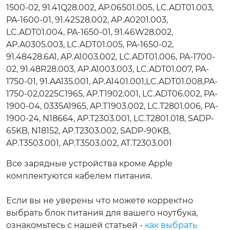
1500-02, 91.41Q28.002, AP.06501.005, LC.ADT01.003,
PA-1600-01, 91.42S28.002, AP.A0201.003,
LC.ADT01.004, PA-1650-01, 91.46W28.002,
AP.A0305.003, LC.ADT01.005, PA-1650-02,
91.48428.6A1, AP.A1003.002, LC.ADT01.006, PA-1700-
02, 91.48R28.003, AP.A1003.003, LC.ADT01.007, PA-
1750-01, 91.AA135.001, AP.A1401.001,LC.ADT01.008,PA-
1750-02,0225C1965, AP.T1902.001, LC.ADT06.002, PA-
1900-04, 0335A1965, AP.T1903.002, LC.T2801.006, PA-
1900-24, N18664, AP.T2303.001, LC.T2801.018, SADP-
65KB, N18152, AP.T2303.002, SADP-90KB,
AP.T3503.001, AP.T3503.002, AT.T2303.001
Все зарядные устройства кроме Apple
комплектуются кабелем питания.
Если вы не уверены что можете корректно
выбрать блок питания для вашего ноутбука,
ознакомьтесь с нашей статьей -
как выбрать