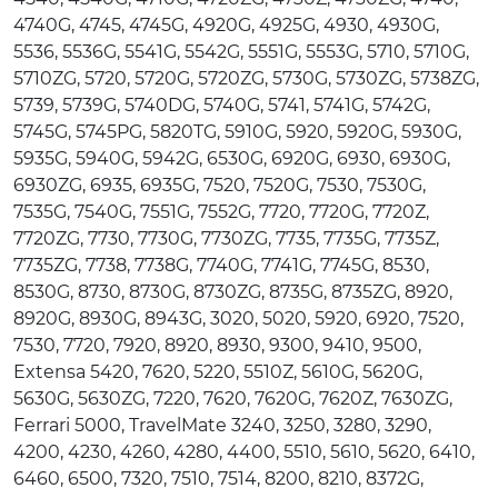
4740G, 4745, 4745G, 4920G, 4925G, 4930, 4930G,
5536, 5536G, 5541G, 5542G, 5551G, 5553G, 5710, 5710G,
5710ZG, 5720, 5720G, 5720ZG, 5730G, 5730ZG, 5738ZG,
5739, 5739G, 5740DG, 5740G, 5741, 5741G, 5742G,
5745G, 5745PG, 5820TG, 5910G, 5920, 5920G, 5930G,
5935G, 5940G, 5942G, 6530G, 6920G, 6930, 6930G,
6930ZG, 6935, 6935G, 7520, 7520G, 7530, 7530G,
7535G, 7540G, 7551G, 7552G, 7720, 7720G, 7720Z,
7720ZG, 7730, 7730G, 7730ZG, 7735, 7735G, 7735Z,
7735ZG, 7738, 7738G, 7740G, 7741G, 7745G, 8530,
8530G, 8730, 8730G, 8730ZG, 8735G, 8735ZG, 8920,
8920G, 8930G, 8943G, 3020, 5020, 5920, 6920, 7520,
7530, 7720, 7920, 8920, 8930, 9300, 9410, 9500,
Extensa 5420, 7620, 5220, 5510Z, 5610G, 5620G,
5630G, 5630ZG, 7220, 7620, 7620G, 7620Z, 7630ZG,
Ferrari 5000, TravelMate 3240, 3250, 3280, 3290,
4200, 4230, 4260, 4280, 4400, 5510, 5610, 5620, 6410,
6460, 6500, 7320, 7510, 7514, 8200, 8210, 8372G,