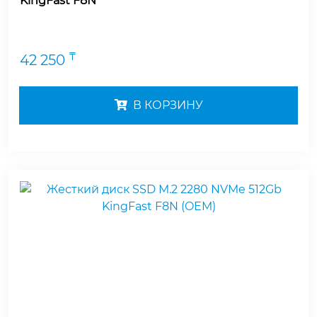
KingFast F8N
₸
42 250
В КОРЗИНУ