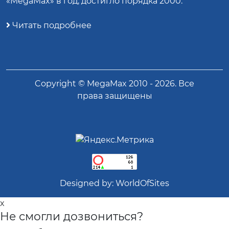
«MegaMax» в год, достигло порядка 2000.
Читать подробнее
Copyright ©
MegaMax
2010 -
2026
. Все
права защищены
Designed by:
WorldOfSites
x
Не смогли дозвониться?