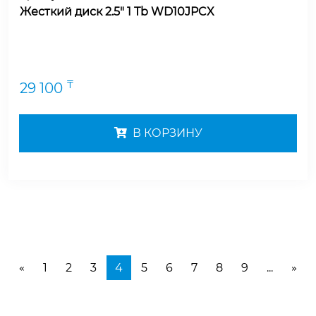
Жесткий диск 2.5" 1 Tb WD10JPCX
₸
29 100
В КОРЗИНУ
1
2
3
4
5
6
7
8
9
...
«
»