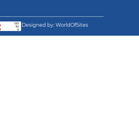
Designed by:
WorldOfSites