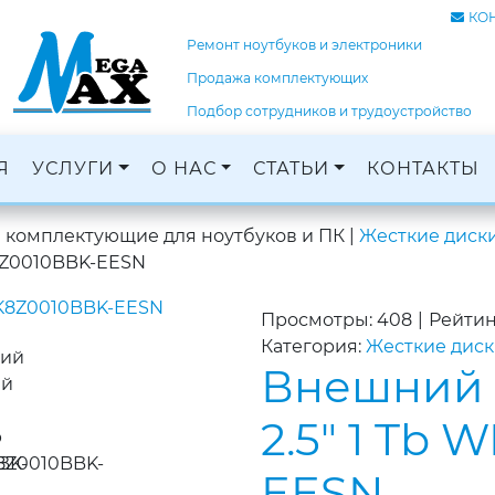
КО
Ремонт ноутбуков и электроники
Продажа комплектующих
Подбор сотрудников и трудоустройство
Я
УСЛУГИ
О НАС
СТАТЬИ
КОНТАКТЫ
Ремонт ноутбуков, ПК и электроники
Кадровое агентство, трудоустройство
Оцифровка и монтаж с: VHS, DVD, фотопленок
Графический дизайн и печать баннеров
и комплектующие для ноутбуков и ПК
|
Жесткие диск
8Z0010BBK-EESN
Просмотры: 408
|
Рейтин
Категория:
Жесткие дис
Внешний 
2.5" 1 Tb
EESN