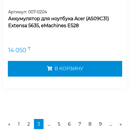
Артикул:
007-0204
Аккумулятор для ноутбука Acer (AS09C31)
Extensa 5635, eMachines E528
₸
14 050
В КОРЗИНУ
1
2
3
...
5
6
7
8
9
...
«
»