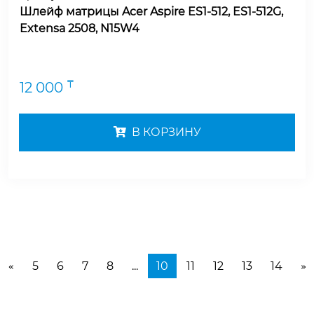
Шлейф матрицы Acer Aspire ES1-512, ES1-512G,
Extensa 2508, N15W4
₸
12 000
В КОРЗИНУ
5
6
7
8
...
10
11
12
13
14
«
»