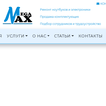
КО
Ремонт ноутбуков и электроники
Продажа комплектующих
Подбор сотрудников и трудоустройство
Я
УСЛУГИ
О НАС
СТАТЬИ
КОНТАКТЫ
Ремонт ноутбуков, ПК и электроники
Кадровое агентство, трудоустройство
Оцифровка и монтаж с: VHS, DVD, фотопленок
Графический дизайн и печать баннеров