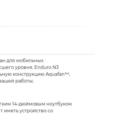
тан для мобильных
сшего уровня. Enduro N3
альную конструкцию Aquafan™,
 вашей работы.
легким 14-дюймовым ноутбуком
т иметь устройство со