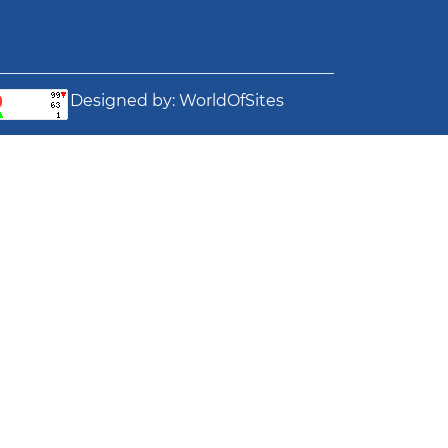
Designed by:
WorldOfSites