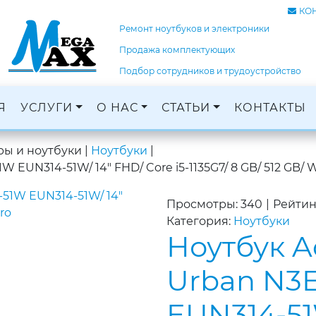
КО
Ремонт ноутбуков и электроники
Продажа комплектующих
Подбор сотрудников и трудоустройство
Я
УСЛУГИ
О НАС
СТАТЬИ
КОНТАКТЫ
Ремонт ноутбуков, ПК и электроники
Кадровое агентство, трудоустройство
Оцифровка и монтаж с: VHS, DVD, фотопленок
Графический дизайн и печать баннеров
ы и ноутбуки
|
Ноутбуки
|
 EUN314-51W/ 14" FHD/ Core i5-1135G7/ 8 GB/ 512 GB/ 
Просмотры: 340
|
Рейтин
Категория:
Ноутбуки
Ноутбук A
Urban N3
EUN314-51