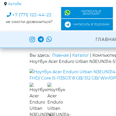
Актобе
НАПИСАТЬ В
+7 (771) 122-44-22
WHATSAPP
не смогли дозвониться?
НАПИСАТЬ В TELEGRAM
ГЛАВНА
Вы здесь:
Главная
|
Каталог
|
Компьютер
Ноутбук Acer Enduro Urban N3EUN314-51W