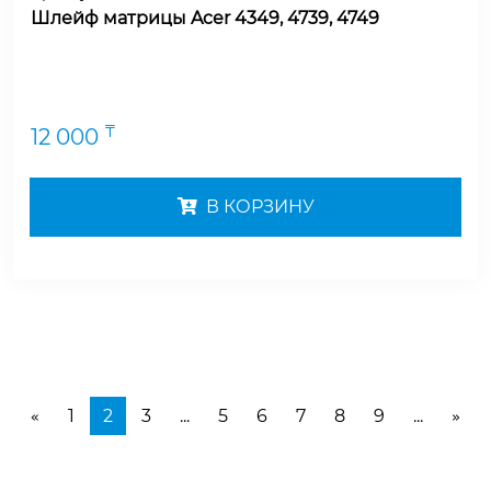
Шлейф матрицы Acer 4349, 4739, 4749
₸
12 000
В КОРЗИНУ
1
2
3
...
5
6
7
8
9
...
«
»