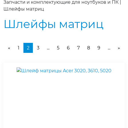
Запчасти и комплектующие для ноутбуков и ПК
|
Шлейфы матриц
Шлейфы матриц
1
2
3
...
5
6
7
8
9
...
«
»